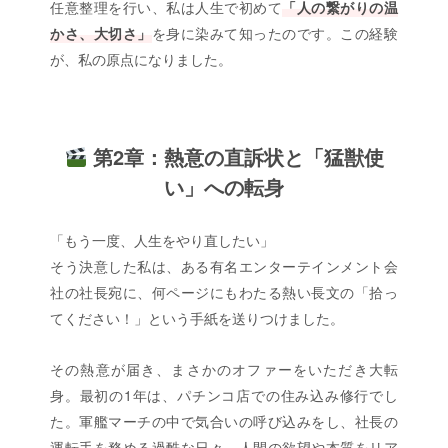
任意整理を行い、私は人生で初めて
「人の繋がりの温
かさ、大切さ」
を身に染みて知ったのです。この経験
が、私の原点になりました。
第2章：熱意の直訴状と「猛獣使
い」への転身
「もう一度、人生をやり直したい」
そう決意した私は、ある有名エンターテインメント会
社の社長宛に、何ページにもわたる熱い長文の「拾っ
てください！」という手紙を送りつけました。
その熱意が届き、まさかのオファーをいただき大転
身。最初の1年は、パチンコ店での住み込み修行でし
た。軍艦マーチの中で気合いの呼び込みをし、社長の
運転手を務める過酷な日々。人間の欲望や本質をリア