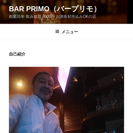
コ
BAR PRIMO（バープリモ）
ン
創業31年 飲み放題 3000円 お酒食材持込みOKの店
テ
ン
ツ
メニュー
へ
ス
キ
自己紹介
ッ
プ