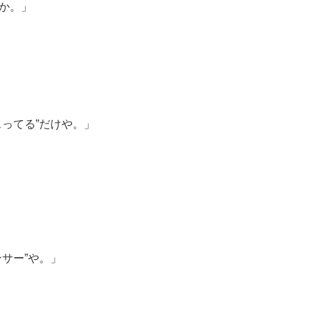
か。」
スってる”だけや。」
ンサー”や。」