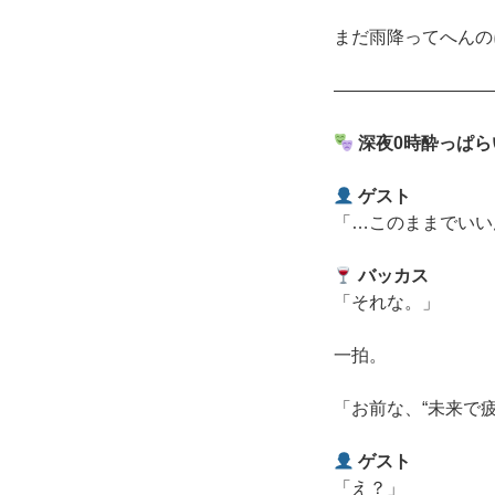
まだ雨降ってへんの
―――――――――
深夜0時酔っぱら
ゲスト
「…このままでいい
バッカス
「それな。」
一拍。
「お前な、“未来で
ゲスト
「え？」