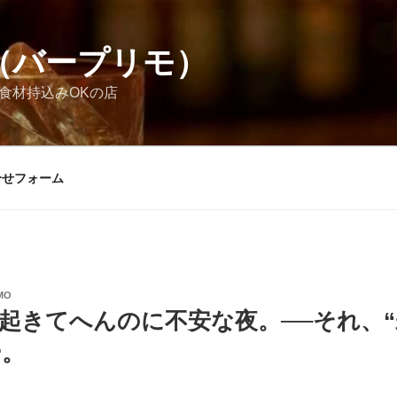
MO（バープリモ）
お酒食材持込みOKの店
合せフォーム
MO
起きてへんのに不安な夜。──それ、
や。