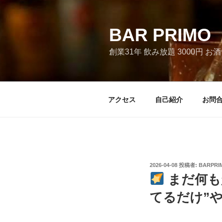
コ
ン
テ
BAR PRI
ン
創業31年 飲み放題 3000円 
ツ
へ
ス
キ
アクセス
自己紹介
お問
ッ
プ
投
2026-04-08
投稿者:
BARPRI
稿
まだ何も
日:
てるだけ”