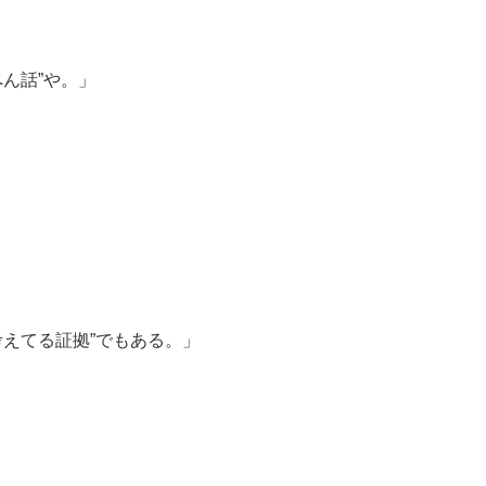
へん話”や。」
考えてる証拠”でもある。」