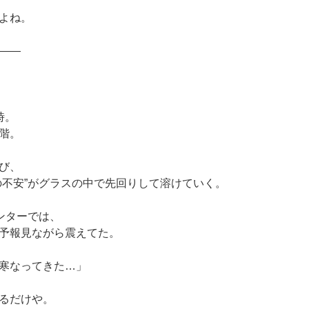
よね。
――
時。
階。
び、
の不安”がグラスの中で先回りして溶けていく。
ウンターでは、
予報見ながら震えてた。
寒なってきた…」
るだけや。