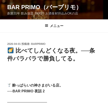
コ
BAR PRIMO（バープリモ）
ン
創業31年 飲み放題 3000円 お酒食材持込みOKの店
テ
ン
ツ
メニュー
へ
ス
キ
投
2026-04-01
投稿者:
BARPRIMO
稿
ッ
比べてしんどくなる夜。──条
日:
プ
件バラバラで勝負してる。
酔っぱらいの神さまがいる店。
──BAR PRIMO 夜話 2
―――――――――――