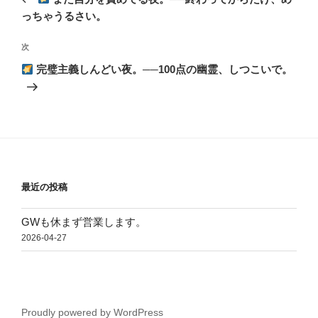
ナ
投
っちゃうるさい。
ビ
稿
ゲ
次
次
の
ー
完璧主義しんどい夜。──100点の幽霊、しつこいで。
投
シ
稿
ョ
ン
最近の投稿
GWも休まず営業します。
2026-04-27
Proudly powered by WordPress