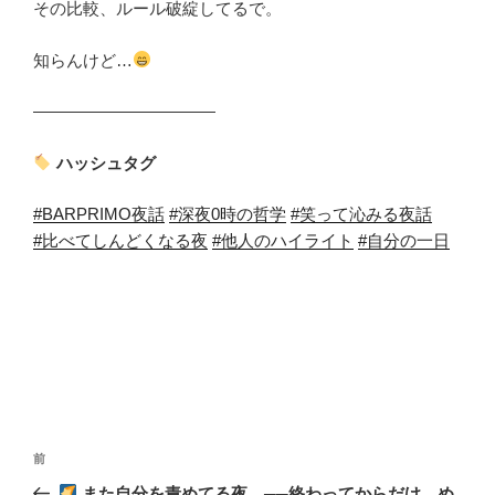
その比較、ルール破綻してるで。
知らんけど…
―――――――――――
ハッシュタグ
#BARPRIMO夜話
#深夜0時の哲学
#笑って沁みる夜話
#比べてしんどくなる夜
#他人のハイライト
#自分の一日
投
前
前
稿
の
また自分を責めてる夜。──終わってからだけ、め