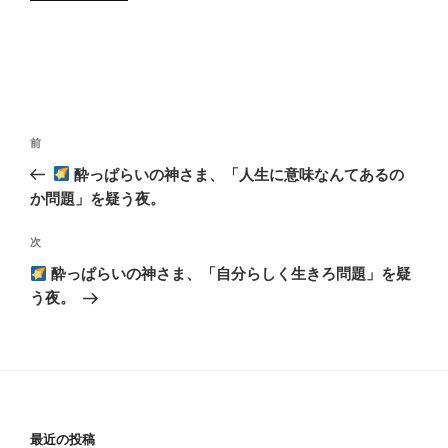
投
前
前
稿
の
酔っぱらいの神さま、「人生に意味なんてあるの
ナ
投
か問題」を疑う夜。
ビ
稿
ゲ
次
次
の
ー
酔っぱらいの神さま、「自分らしく生きろ問題」を疑
投
シ
う夜。
稿
ョ
ン
最近の投稿