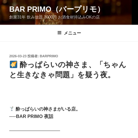
コ
BAR PRIMO（バープリモ）
ン
創業31年 飲み放題 3000円 お酒食材持込みOKの店
テ
ン
ツ
メニュー
へ
ス
キ
投
2026-03-23
投稿者:
BARPRIMO
稿
ッ
酔っぱらいの神さま、「ちゃん
日:
プ
と生きなきゃ問題」を疑う夜。
酔っぱらいの神さまがいる店。
──BAR PRIMO 夜話
―――――――――――