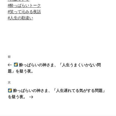
#酔っぱらいトーク
#笑って沁みる夜話
#人生の勘違い
投
前
前
稿
の
酔っぱらいの神さま、「人生うまくいかない問
ナ
投
題」を疑う夜。
ビ
稿
ゲ
次
次
の
ー
酔っぱらいの神さま、「人生遅れてる気がする問題」
投
シ
を疑う夜。
稿
ョ
ン