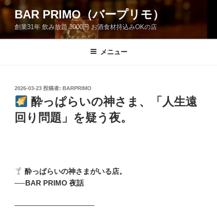
コ
BAR PRIMO（バープリモ）
ン
創業31年 飲み放題 3000円 お酒食材持込みOKの店
テ
ン
ツ
メニュー
へ
ス
キ
投
2026-03-23
投稿者:
BARPRIMO
稿
ッ
酔っぱらいの神さま、「人生遠
日:
プ
回り問題」を疑う夜。
酔っぱらいの神さまがいる店。
──BAR PRIMO 夜話
―――――――――――