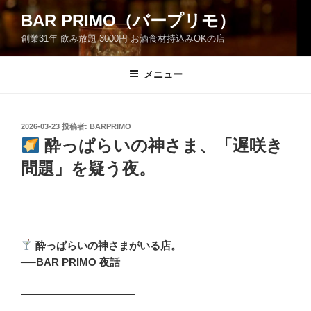
コ
BAR PRIMO（バープリモ）
ン
創業31年 飲み放題 3000円 お酒食材持込みOKの店
テ
ン
ツ
メニュー
へ
ス
キ
投
2026-03-23
投稿者:
BARPRIMO
稿
ッ
酔っぱらいの神さま、「遅咲き
日:
プ
問題」を疑う夜。
酔っぱらいの神さまがいる店。
──BAR PRIMO 夜話
―――――――――――