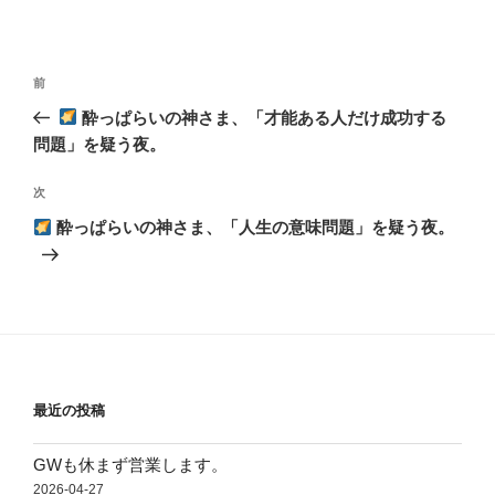
投
前
前
稿
の
酔っぱらいの神さま、「才能ある人だけ成功する
ナ
投
問題」を疑う夜。
ビ
稿
ゲ
次
次
の
ー
酔っぱらいの神さま、「人生の意味問題」を疑う夜。
投
シ
稿
ョ
ン
最近の投稿
GWも休まず営業します。
2026-04-27