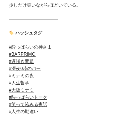
少しだけ笑いながらほどいている。
―――――――――――
ハッシュタグ
#酔っぱらいの神さま
#BARPRIMO
#遅咲き問題
#深夜0時のバー
#ミナミの夜
#人生哲学
#大阪ミナミ
#酔っぱらいトーク
#笑って沁みる夜話
#人生の勘違い