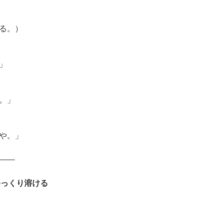
る。）
」
。」
や。」
――
ゆっくり溶ける