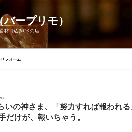
MO（バープリモ）
お酒食材持込みOKの店
合せフォーム
MO
らいの神さま、「努力すれば報われる
拍手だけが、報いちゃう。