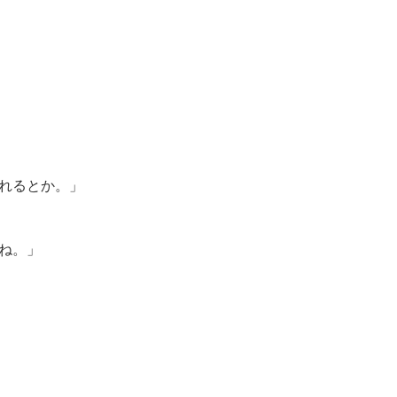
、
れるとか。」
ね。」