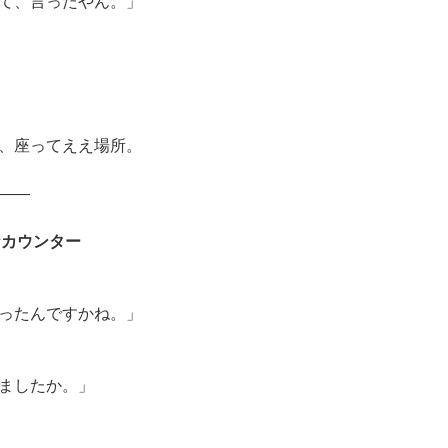
て、言ったやん。」
。
、座ってええ場所。
――
なカウンター
ったんですかね。」
ましたか。」