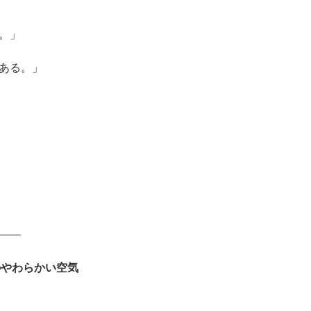
。」
ある。」
――
のやわらかい空気