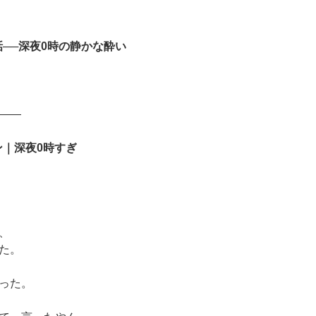
話──深夜0時の静かな酔い
――
ン｜深夜0時すぎ
、
た。
った。