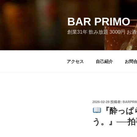
コ
ン
テ
BAR PRI
ン
創業31年 飲み放題 3000円 
ツ
へ
ス
キ
アクセス
自己紹介
お問
ッ
プ
投
2026-02-28
投稿者:
BARPRI
稿
『酔っぱ
日:
う。』──