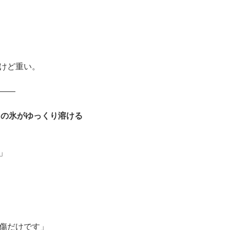
けど重い。
――
スの氷がゆっくり溶ける
」
傷だけです」