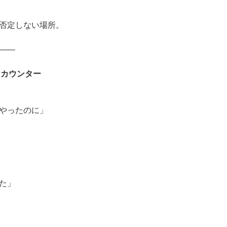
。
否定しない場所。
――
なカウンター
やったのに」
た」