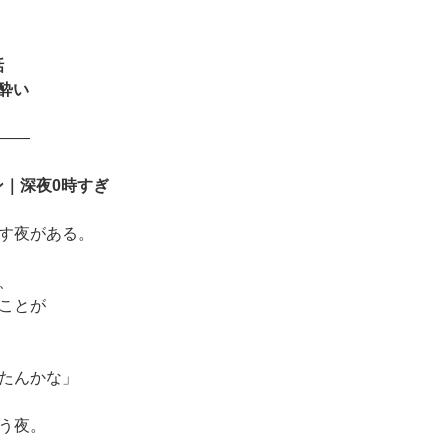
話
酔い
――
ン｜深夜0時すぎ
す夜がある。
、
ことが
たんかな」
う夜。