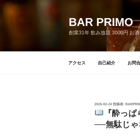
コ
ン
テ
BAR PRI
ン
創業31年 飲み放題 3000円 
ツ
へ
ス
キ
アクセス
自己紹介
お問
ッ
プ
投
2026-02-24
投稿者:
BARPRI
稿
『酔っぱ
日:
──無駄じ