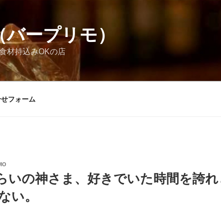
MO（バープリモ）
お酒食材持込みOKの店
合せフォーム
MO
らいの神さま、好きでいた時間を誇れ
ゃない。