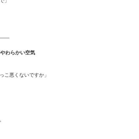
で」
――
のやわらかい空気
っこ悪くないですか」
。