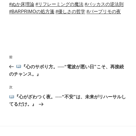
#ぬか床理論
#リフレーミングの魔法
#バッカスの逆法則
#BARPRIMOの処方箋
#優しさの哲学
#バープリモの夜
投
前
前
稿
の
『心のサボり方。──“電波が悪い日”こそ、再接続
ナ
投
のチャンス。』
ビ
稿
ゲ
次
次
の
ー
『心がざわつく夜。──“不安”は、未来がリハーサルし
投
シ
てるだけ。』
稿
ョ
ン