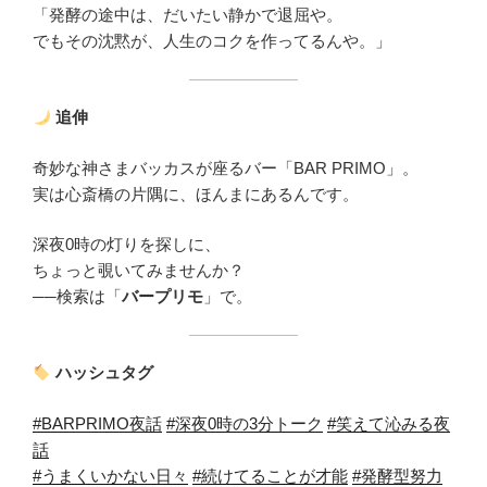
「発酵の途中は、だいたい静かで退屈や。
でもその沈黙が、人生のコクを作ってるんや。」
追伸
奇妙な神さまバッカスが座るバー「BAR PRIMO」。
実は心斎橋の片隅に、ほんまにあるんです。
深夜0時の灯りを探しに、
ちょっと覗いてみませんか？
──検索は「
バープリモ
」で。
ハッシュタグ
#BARPRIMO夜話
#深夜0時の3分トーク
#笑えて沁みる夜
話
#うまくいかない日々
#続けてることが才能
#発酵型努力