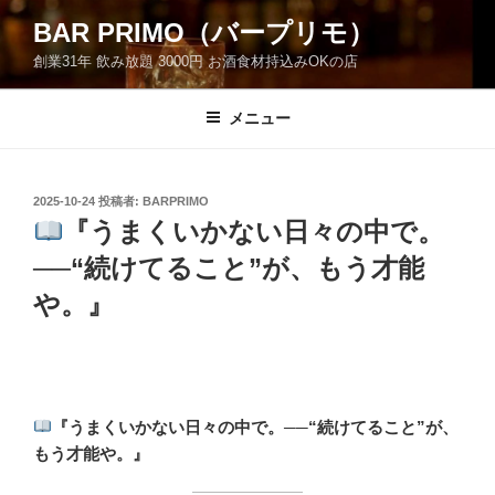
コ
BAR PRIMO（バープリモ）
ン
創業31年 飲み放題 3000円 お酒食材持込みOKの店
テ
ン
ツ
メニュー
へ
ス
キ
投
2025-10-24
投稿者:
BARPRIMO
稿
ッ
『うまくいかない日々の中で。
日:
プ
──“続けてること”が、もう才能
や。』
『うまくいかない日々の中で。──“続けてること”が、
もう才能や。』