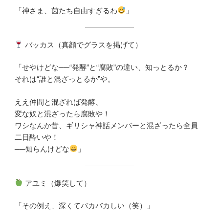
「神さま、菌たち自由すぎるわ
」
バッカス（真顔でグラスを掲げて）
「せやけどな──“発酵”と“腐敗”の違い、知っとるか？
それは“誰と混ざっとるか”や。
ええ仲間と混ざれば発酵、
変な奴と混ざったら腐敗や！
ワシなんか昔、ギリシャ神話メンバーと混ざったら全員
二日酔いや！
──知らんけどな
」
アユミ（爆笑して）
「その例え、深くてバカバカしい（笑）」