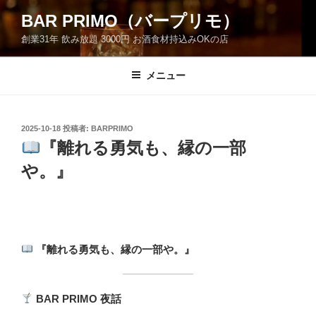
コ
BAR PRIMO（バープリモ）
ン
創業31年 飲み放題 3000円 お酒食材持込みOKの店
テ
ン
ツ
メニュー
へ
ス
キ
投
2025-10-18
投稿者:
BARPRIMO
稿
ッ
『離れる勇気も、縁の一部
日:
プ
や。』
『離れる勇気も、縁の一部や。』
BAR PRIMO
夜話