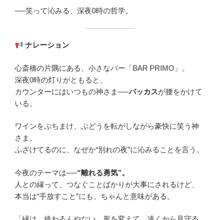
──笑って沁みる、深夜0時の哲学。
ナレーション
心斎橋の片隅にある、小さなバー「BAR PRIMO」。
深夜0時の灯りがともると、
カウンターにはいつもの神さま──
バッカス
が腰をかけて
いる。
ワインをぶちまけ、ぶどうを転がしながら豪快に笑う神
さま。
ふざけてるのに、なぜか“別れの夜”に沁みることを言う。
今夜のテーマは──
“
離れる勇気”。
人との縁って、つなぐことばかりが大事にされるけど、
本当は“手放すこと”にも、ちゃんと意味がある。
「縁は、終わるんやない。形を変えて、遠くから見守る