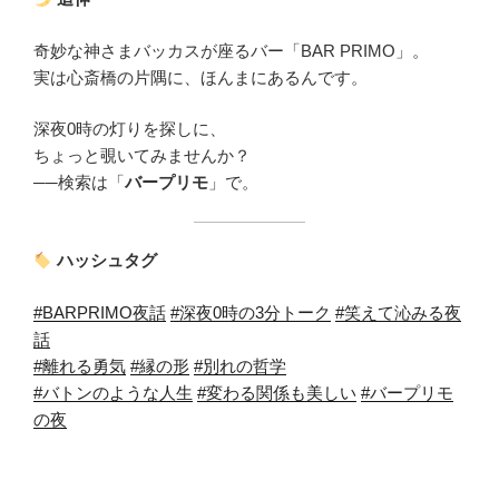
奇妙な神さまバッカスが座るバー「BAR PRIMO」。
実は心斎橋の片隅に、ほんまにあるんです。
深夜0時の灯りを探しに、
ちょっと覗いてみませんか？
──検索は「
バープリモ
」で。
ハッシュタグ
#BARPRIMO夜話
#深夜0時の3分トーク
#笑えて沁みる夜
話
#離れる勇気
#縁の形
#別れの哲学
#バトンのような人生
#変わる関係も美しい
#バープリモ
の夜