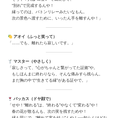
“別れ”で完成するんや！
縁ってのは、バトンリレーみたいなもん。
次の景色へ渡すために、いったん手を離すんや！」
アオイ（ふっと笑って）
「……でも、離れたら寂しいです。」
マスター（やさしく）
「寂しさって、“心がちゃんと繋がってた証拠”や。
もしほんまに終わりなら、そんな痛みすら残らん。
まだ胸の中で“生きてる縁”がある証やで。」
バッカス（ドヤ顔で）
「せや！“離れる”は、“終わる”やなくて“変わる”や！
春の花が散るんも、次の実を残すためや！
縁も同じで、“離れて実を結ぶ”んや！──知らんけどな