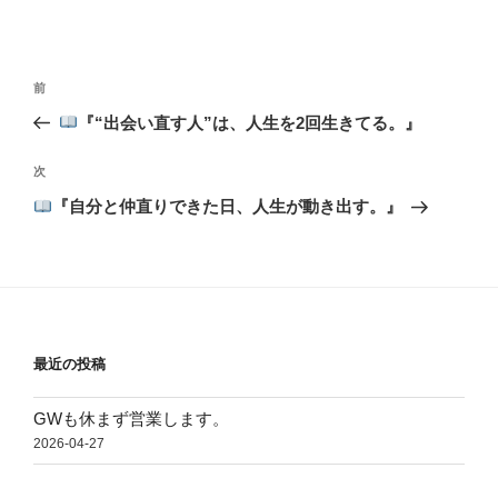
投
前
前
稿
の
『“出会い直す人”は、人生を2回生きてる。』
ナ
投
ビ
稿
次
次
ゲ
の
『自分と仲直りできた日、人生が動き出す。』
投
ー
稿
シ
ョ
ン
最近の投稿
GWも休まず営業します。
2026-04-27