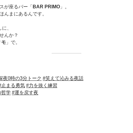
スが座るバー「
BAR PRIMO
」。
ほんまにあるんです。
しに、
せんか？
リモ
」で。
深夜0時の3分トーク
#笑えて沁みる夜話
#止まる勇気
#力を抜く練習
の哲学
#運を戻す夜