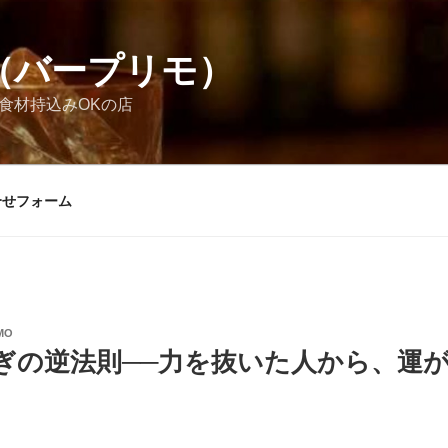
MO（バープリモ）
お酒食材持込みOKの店
合せフォーム
MO
ぎの逆法則──力を抜いた人から、運