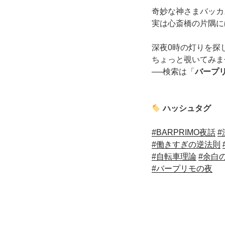
奇妙な神さまバッカ
実は心斎橋の片隅に
深夜0時の灯りを探
ちょっと覗いてみま
──検索は「
バープ
ハッシュタグ
#BARPRIMO夜話
#
#働きすぎの逆法則
#自転車理論
#余白
#バープリモの夜