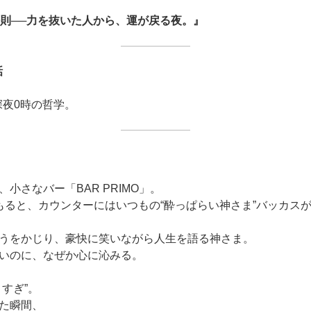
則──力を抜いた人から、運が戻る夜。』
話
深夜0時の哲学。
小さなバー「BAR PRIMO」。
もると、カウンターにはいつもの“酔っぱらい神さま”バッカス
うをかじり、豪快に笑いながら人生を語る神さま。
いのに、なぜか心に沁みる。
すぎ”。
た瞬間、