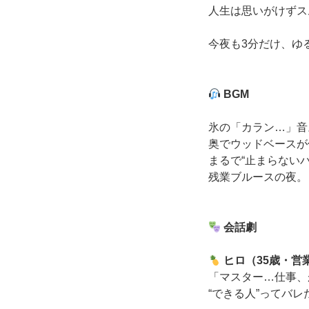
人生は思いがけずス
今夜も3分だけ、ゆ
BGM
氷の「カラン…」音
奥でウッドベースが
まるで“止まらない
残業ブルースの夜。
会話劇
ヒロ（35歳・営
「マスター…仕事、
“できる人”ってバ