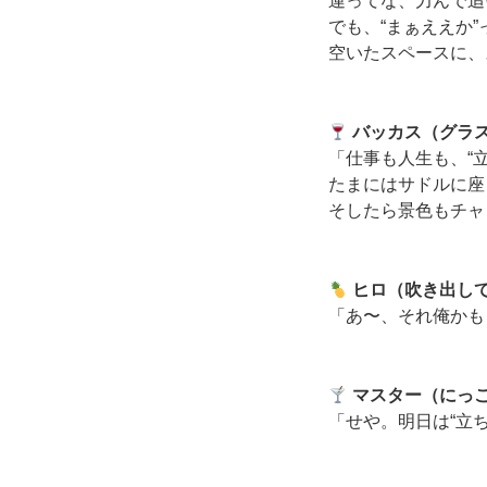
運ってな、力んで追
でも、“まぁええか
空いたスペースに、
バッカス（グラ
「仕事も人生も、“
たまにはサドルに座
そしたら景色もチャ
ヒロ（吹き出し
「あ〜、それ俺かも
マスター（にっ
「せや。明日は“立