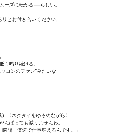
ムーズに転がる──らしい。
るりとお付き合いください。
。
低く鳴り続ける。
パソコンのファン”みたいな、
業）
〈ネクタイをゆるめながら〉
がんばっても減りませんわ。
レた瞬間、倍速で仕事増えるんです。」