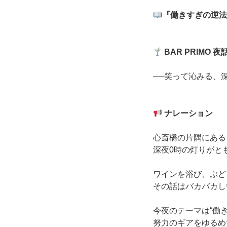
『働きすぎの逆法
BAR PRIMO
夜
──笑って沁みる、
ナレーション
心斎橋の片隅にある、
深夜0時の灯りがと
ワインを浴び、ぶど
その話はバカバカし
今夜のテーマは“働き
努力のギアをゆるめ