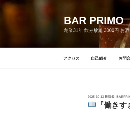
コ
ン
テ
BAR PRI
ン
創業31年 飲み放題 3000円 
ツ
へ
ス
キ
アクセス
自己紹介
お問
ッ
プ
投
2025-10-13
投稿者:
BARPRI
稿
『働きす
日: