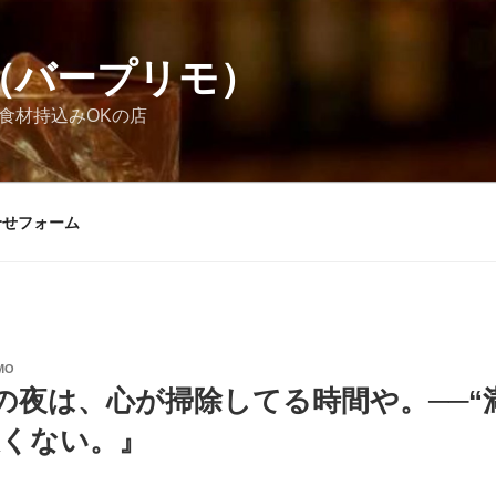
MO（バープリモ）
お酒食材持込みOKの店
合せフォーム
MO
の夜は、心が掃除してる時間や。──“
悪くない。』