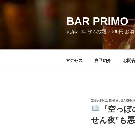
コ
ン
テ
BAR PRI
ン
創業31年 飲み放題 3000円 
ツ
へ
ス
キ
アクセス
自己紹介
お問
ッ
プ
投
2025-10-11
投稿者:
BARPRI
稿
『空っぽ
日:
せん夜”も