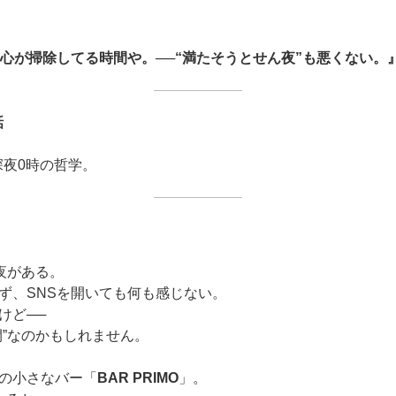
心が掃除してる時間や。──“満たそうとせん夜”も悪くない。
話
深夜0時の哲学。
夜がある。
ず、SNSを開いても何も感じない。
けど──
間”なのかもしれません。
の小さなバー「
BAR PRIMO
」。