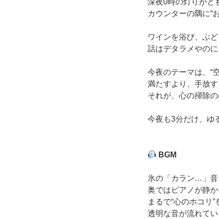
深夜0時の灯りがと
カウンターの隅に“お
ワインを浴び、ぶど
話はデタラメやのに
今夜のテーマは、“空
満たすより、手放す
それが、心の掃除の
今夜も3分だけ、ゆ
BGM
氷の「カラン…」音
奥ではピアノが静か
まるで“心のホコリ
透明な音が流れてい