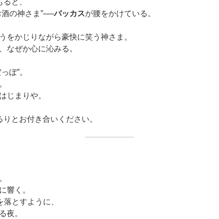
もると、
酒の神さま”──
バッカス
が腰をかけている。
うをかじりながら豪快に笑う神さま。
、なぜか心に沁みる。
っぽ”。
。
はじまりや。
るりとお付き合いください。
。
に響く。
”を落とすように、
る夜。