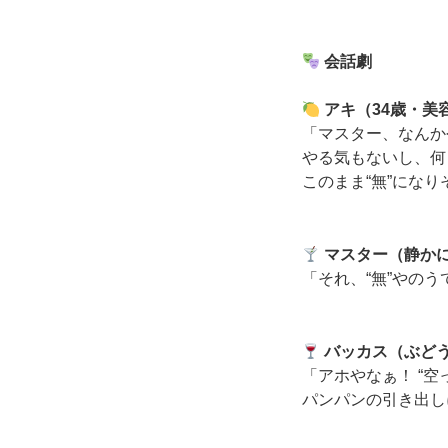
会話劇
アキ（34歳・美
「マスター、なんか
やる気もないし、何
このまま“無”にな
マスター（静か
「それ、“無”やのう
バッカス（ぶど
「アホやなぁ！ “空
パンパンの引き出し