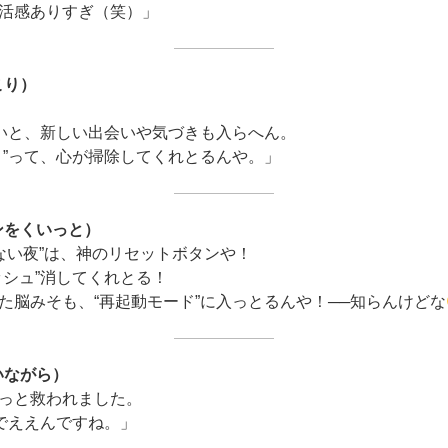
活感ありすぎ（笑）」
こり）
ないと、新しい出会いや気づきも入らへん。
こ”って、心が掃除してくれとるんや。」
ンをくいっと）
れない夜”は、神のリセットボタンや！
ッシュ”消してくれとる！
た脳みそも、“再起動モード”に入っとるんや！──知らんけどな
いながら）
っと救われました。
んでええんですね。」