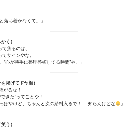
）
と落ち着かなくて。」
らかく）
”って焦るのは、
”ってサインやな。
、“心が勝手に整理整頓してる時間”や。」
ンを掲げてドヤ顔）
を怖がるな！
ができた”ってことや！
っぽやけど、ちゃんと次の給料入るで！──知らんけどな
」
て笑う）