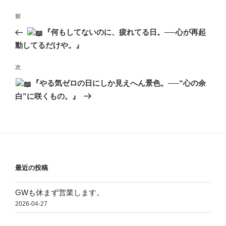
投
前
前
稿
の
『何もしてないのに、疲れてる日。──心が再起
ナ
投
動してるだけや。』
ビ
稿
ゲ
次
次
ー
の
『やる気ゼロの日にしか見えへん景色。──“心の余
投
シ
白”に咲くもの。』
稿
ョ
ン
最近の投稿
GWも休まず営業します。
2026-04-27