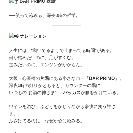
BAR PRIMO
夜話
──笑って沁みる、深夜0時の哲学。
ナレーション
人生には、“動いてるようで止まってる時間”がある。
何か始めたいのに、足がすくむ。
進みたいのに、エンジンがかからん。
大阪・心斎橋の片隅にある小さなバー「
BAR PRIMO
」。
深夜0時の灯りがともると、カウンターの隅に
いつもの“お酒の神さま”──
バッカス
が腰をかけている。
ワインを浴び、ぶどうをかじりながら豪快に笑う神さ
ま。
ふざけてるのに、なぜか心に沁みる。