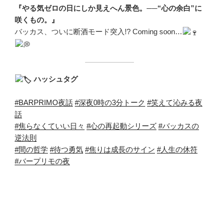
『やる気ゼロの日にしか見えへん景色。──“心の余白”に
咲くもの。』
バッカス、ついに断酒モード突入!? Coming soon…
ハッシュタグ
#BARPRIMO夜話
#深夜0時の3分トーク
#笑えて沁みる夜
話
#焦らなくていい日々
#心の再起動シリーズ
#バッカスの
逆法則
#間の哲学
#待つ勇気
#焦りは成長のサイン
#人生の休符
#バープリモの夜