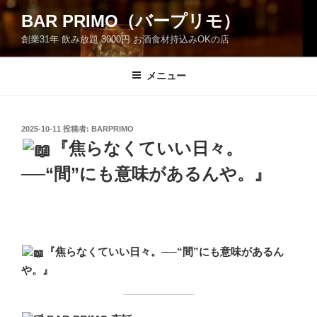
コ
BAR PRIMO（バープリモ）
ン
創業31年 飲み放題 3000円 お酒食材持込みOKの店
テ
ン
ツ
メニュー
へ
ス
キ
投
2025-10-11
投稿者:
BARPRIMO
稿
ッ
『焦らなくていい日々。
日:
プ
──“間”にも意味があるんや。』
『焦らなくていい日々。──“間”にも意味があるん
や。』