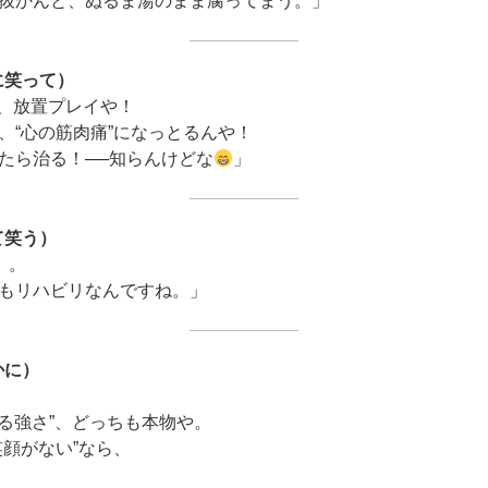
抜かんと、ぬるま湯のまま腐ってまう。」
に笑って）
な、放置プレイや！
、“心の筋肉痛”になっとるんや！
たら治る！──知らんけどな
」
て笑う）
）。
もリハビリなんですね。」
かに）
める強さ”、どっちも本物や。
笑顔がない”なら、
」