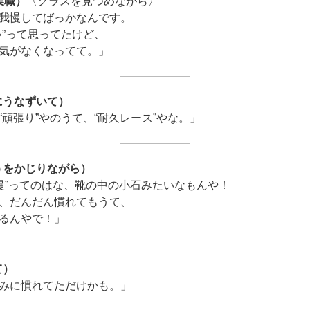
業職）
〈グラスを見つめながら〉
我慢してばっかなんです。
ゃ”って思ってたけど、
気がなくなってて。」
にうなずいて）
頑張り”やのうて、“耐久レース”やな。」
うをかじりながら）
我慢”ってのはな、靴の中の小石みたいなもんや！
、だんだん慣れてもうて、
るんやで！」
て）
みに慣れてただけかも。」