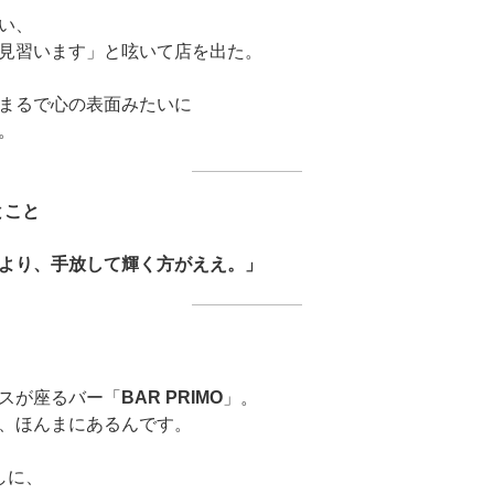
い、
見習います」と呟いて店を出た。
まるで心の表面みたいに
。
とこと
より、手放して輝く方がええ。」
スが座るバー「
BAR PRIMO
」。
、ほんまにあるんです。
しに、