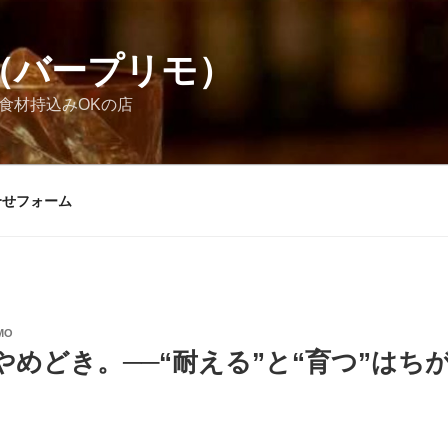
MO（バープリモ）
お酒食材持込みOKの店
合せフォーム
MO
やめどき。──“耐える”と“育つ”はち