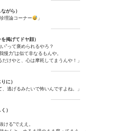
しながら）
珍理論コーナー
」
ンを掲げてドヤ顔）
強い”って褒められるやろ？
“我慢力”は似て非なるもんや。
てるだけやと、心は摩耗してまうんや！」
じりに）
って、逃げるみたいで怖いんですよね。」
しく）
“抜ける”でええ。