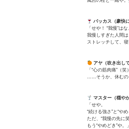
風呂の栓と一緒や。
バッカス（豪快
「せや！ “我慢”は
我慢しすぎた人間は
ストレッチして、寝
アヤ（吹き出し
「“心の筋肉痛”（笑
……そうか、休むの
マスター（穏や
「せや。
“続ける強さ”と“や
ただ、“我慢の先に
もう“やめどき”や。