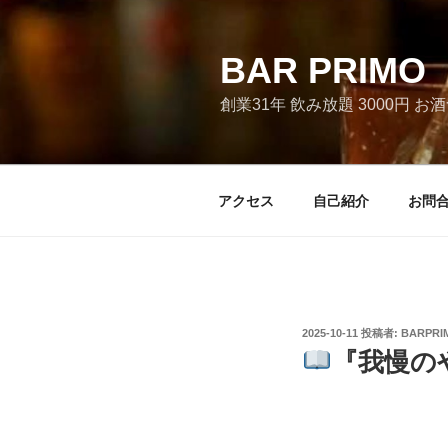
コ
ン
テ
BAR PRI
ン
創業31年 飲み放題 3000円 
ツ
へ
ス
キ
アクセス
自己紹介
お問
ッ
プ
投
2025-10-11
投稿者:
BARPRI
稿
『我慢の
日: