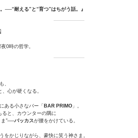
。──“耐える”と“育つ”はちがう話。』
話
深夜0時の哲学。
も、
ると、心が硬くなる。
にある小さなバー「
BAR PRIMO
」。
もると、カウンターの隅に
ま”──
バッカス
が腰をかけている。
うをかじりながら、豪快に笑う神さま。