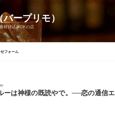
MO（バープリモ）
お酒食材持込みOKの店
合せフォーム
MO
ルーは神様の既読やで。──恋の通信
』