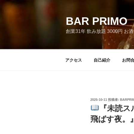
コ
ン
テ
BAR PRI
ン
創業31年 飲み放題 3000円 
ツ
へ
ス
キ
アクセス
自己紹介
お問
ッ
プ
投
2025-10-11
投稿者:
BARPRI
稿
『未読ス
日:
飛ばす夜。