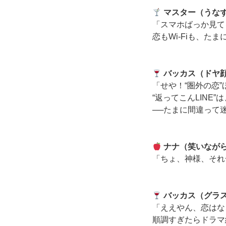
マスター（うな
「スマホばっか見て
恋もWi-Fiも、た
バッカス（ドヤ
「せや！“圏外の恋
“返ってこんLINE
──たまに間違って
ナナ（笑いなが
「ちょ、神様、それ
バッカス（グラ
「ええやん、恋はな
順調すぎたらドラマ