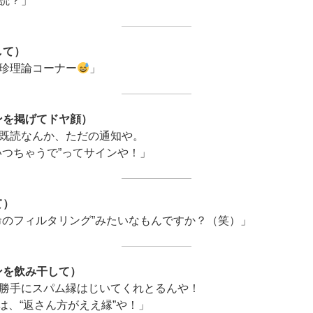
読？」
して）
珍理論コーナー
」
ンを掲げてドヤ顔）
既読なんか、ただの通知や。
いつちゃうで”ってサインや！」
て）
命のフィルタリング”みたいなもんですか？（笑）」
ンを飲み干して）
i”が勝手にスパム縁はじいてくれとるんや！
E”は、“返さん方がええ縁”や！」