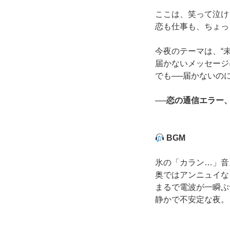
ここは、笑って泣け
恋も仕事も、ちょっ
今夜のテーマは、“
届かないメッセージ
でも──届かないの
──
恋の通信エラー
BGM
氷の「カラン…」音
奥ではアンニュイな
まるで電波が一瞬ぷ
静かで不安定な夜。