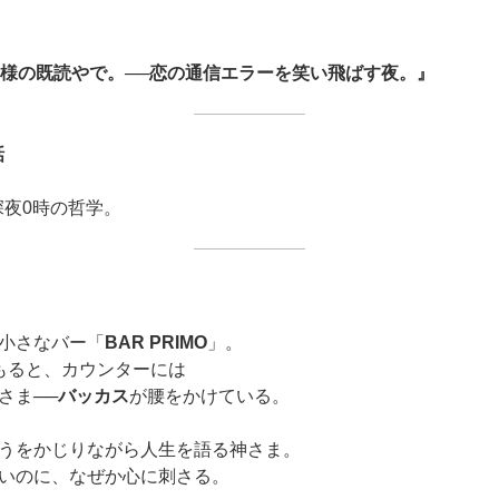
様の既読やで。──恋の通信エラーを笑い飛ばす夜。』
話
深夜0時の哲学。
小さなバー「
BAR PRIMO
」。
もると、カウンターには
さま──
バッカス
が腰をかけている。
うをかじりながら人生を語る神さま。
いのに、なぜか心に刺さる。