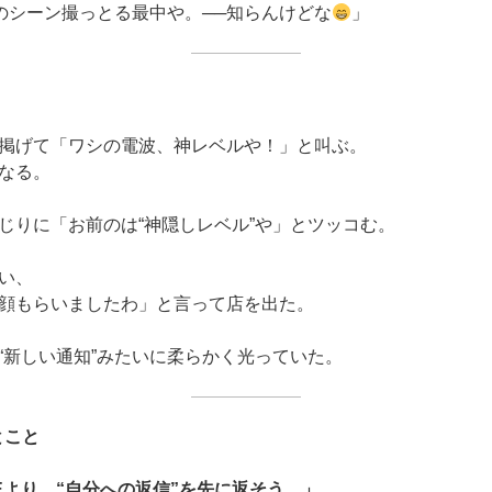
次のシーン撮っとる最中や。──知らんけどな
」
掲げて「ワシの電波、神レベルや！」と叫ぶ。
なる。
じりに「お前のは“神隠しレベル”や」とツッコむ。
い、
顔もらいましたわ」と言って店を出た。
“新しい通知”みたいに柔らかく光っていた。
とこと
Eより、“自分への返信”を先に返そう。」