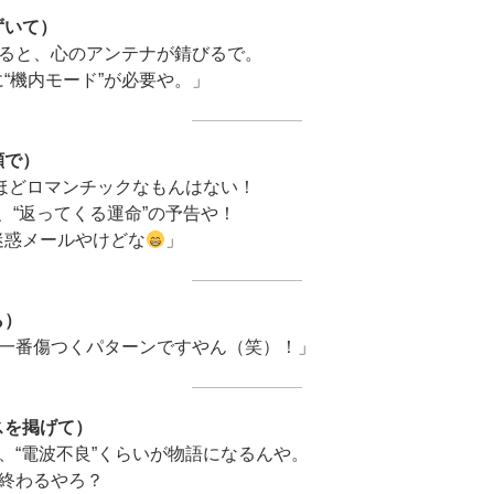
ずいて）
ると、心のアンテナが錆びるで。
まに“機内モード”が必要や。」
顔で）
”ほどロマンチックなもんはない！
”は、“返ってくる運命”の予告や！
迷惑メールやけどな
」
ら）
一番傷つくパターンですやん（笑）！」
スを掲げて）
、“電波不良”くらいが物語になるんや。
終わるやろ？