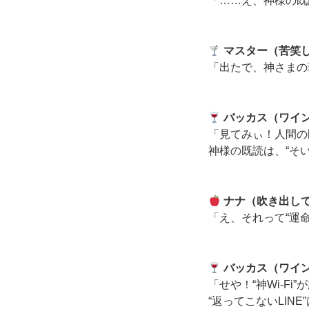
「……え、神様の既
マスター（苦笑
「出たで、神さまの
バッカス（ワイ
「見てみぃ！人間の
神様の既読は、“そ
ナナ（吹き出し
「え、それって“運
バッカス（ワイ
「せや！“神Wi-F
“返ってこないLIN