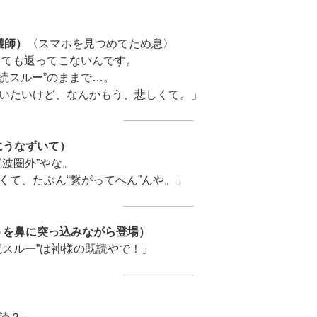
護師）
〈スマホを見つめてため息〉
Eしても返ってこないんです。
未読スルー”のままで…。
いたいけど、なんかもう、悲しくて。」
にうなずいて）
電波圏外”やな。
くて、たぶん“繋がってへん”んや。」
うを鼻に突っ込みながら登場）
読スルー”は神様の既読やで！」
）