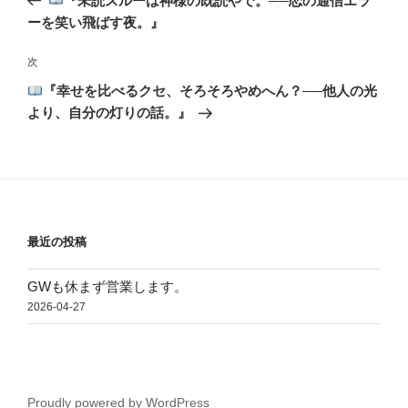
『未読スルーは神様の既読やで。──恋の通信エラ
ナ
投
ーを笑い飛ばす夜。』
ビ
稿
ゲ
次
次
の
ー
『幸せを比べるクセ、そろそろやめへん？──他人の光
投
シ
より、自分の灯りの話。』
稿
ョ
ン
最近の投稿
GWも休まず営業します。
2026-04-27
Proudly powered by WordPress