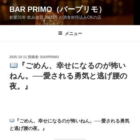
コ
BAR PRIMO（バープリモ）
ン
創業31年 飲み放題 3000円 お酒食材持込みOKの店
テ
ン
ツ
メニュー
へ
ス
キ
投
2025-10-11
投稿者:
BARPRIMO
稿
ッ
『ごめん、幸せになるのが怖い
日:
プ
ねん。──愛される勇気と逃げ腰の
夜。』
『ごめん、幸せになるのが怖いねん。──愛される勇気
と逃げ腰の夜。』