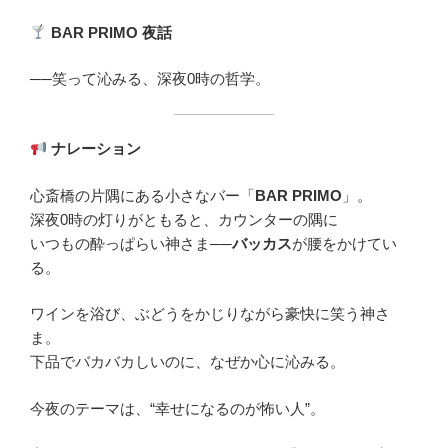
BAR PRIMO
夜話
──笑って沁みる、深夜0時の哲学。
ナレーション
心斎橋の片隅にある小さなバー「
BAR PRIMO
」。
深夜0時の灯りがともると、カウンターの隅に
いつもの酔っぱらい神さま──
バッカス
が腰をかけてい
る。
ワインを浴び、ぶどうをかじりながら豪快に笑う神さ
ま。
下品でバカバカしいのに、なぜか心に沁みる。
今夜のテーマは、“幸せになるのが怖い人”。