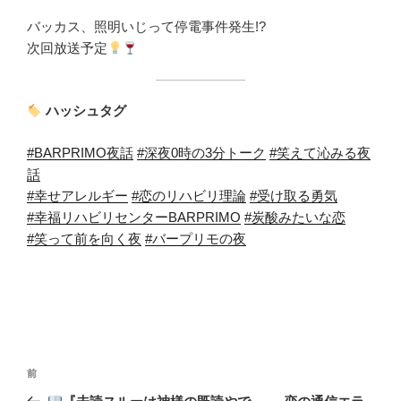
バッカス、照明いじって停電事件発生!?
次回放送予定
ハッシュタグ
#BARPRIMO夜話
#深夜0時の3分トーク
#笑えて沁みる夜
話
#幸せアレルギー
#恋のリハビリ理論
#受け取る勇気
#幸福リハビリセンターBARPRIMO
#炭酸みたいな恋
#笑って前を向く夜
#バープリモの夜
投
前
前
稿
の