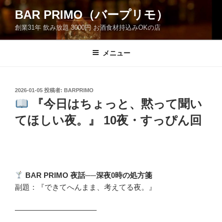
コ
BAR PRIMO（バープリモ）
ン
創業31年 飲み放題 3000円 お酒食材持込みOKの店
テ
ン
ツ
メニュー
へ
ス
キ
投
2026-01-05
投稿者:
BARPRIMO
稿
ッ
『今日はちょっと、黙って聞い
日:
プ
てほしい夜。』 10夜・すっぴん回
BAR PRIMO
夜話──深夜0時の処方箋
副題：『できてへんまま、考えてる夜。』
―――――――――――