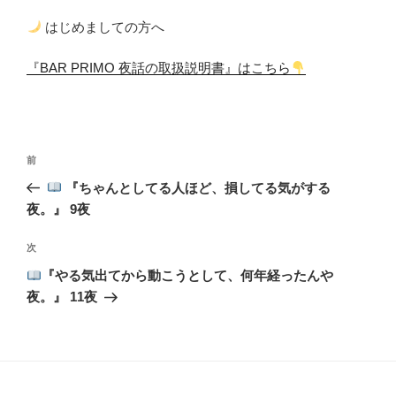
はじめましての方へ
『BAR PRIMO 夜話の取扱説明書』はこちら
投
前
前
稿
の
『ちゃんとしてる人ほど、損してる気がする
ナ
投
夜。』 9夜
ビ
稿
ゲ
次
次
の
ー
『やる気出てから動こうとして、何年経ったんや
投
シ
夜。』 11夜
稿
ョ
ン