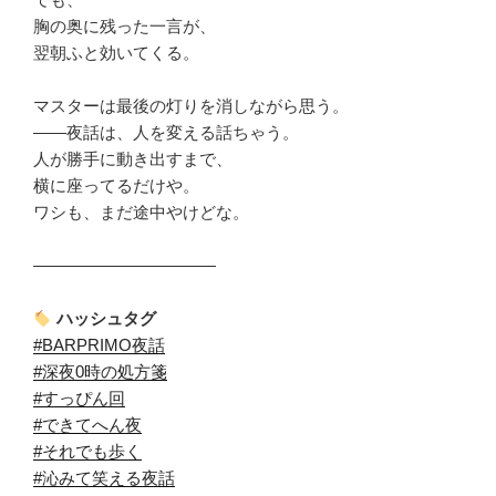
胸の奥に残った一言が、
翌朝ふと効いてくる。
マスターは最後の灯りを消しながら思う。
――夜話は、人を変える話ちゃう。
人が勝手に動き出すまで、
横に座ってるだけや。
ワシも、まだ途中やけどな。
―――――――――――
ハッシュタグ
#BARPRIMO夜話
#深夜0時の処方箋
#すっぴん回
#できてへん夜
#それでも歩く
#沁みて笑える夜話